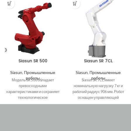
Siasun SR 500
Siasun SR 7CL
Siasun
,
Промышленные
Siasun
,
Промышленные
роботы
роботы
Модель SR 500 обладает
Siasun SR 7CL имеет
превосходными
номинальную нагрузку 7 кг и
характеристиками и сохраняет
рабочий радиус 906 мм. Робот
технологическое
оснащен управляющей
превосходство за счет более
системой от Siasun, которая
высокой модульности, гибкости
предлагает расширенные
и качества. Приспособлен для
возможности совместимости и
суровых производственных
поддерживает разработку
условий, может нормально
различных приложений, а также