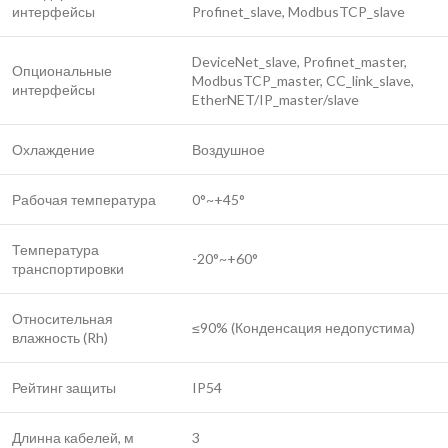
интерфейсы
Profinet_slave, ModbusTCP_slave
DeviceNet_slave, Profinet_master,
Опциональные
ModbusTCP_master, CC_link_slave,
интерфейсы
EtherNET/IP_master/slave
Охлаждение
Воздушное
Рабочая температура
0°~+45°
Температура
-20°~+60°
транспортировки
Относительная
≤90% (Конденсация недопустима)
влажность (Rh)
Рейтинг защиты
IP54
Длинна кабелей, м
3