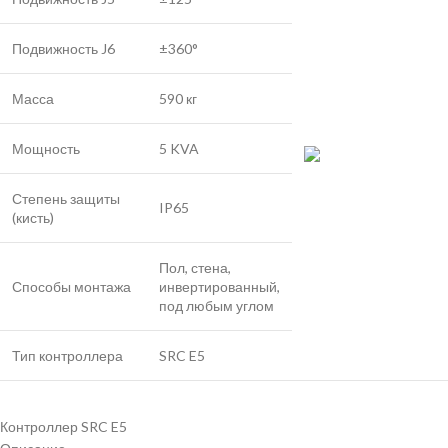
Подвижность J6
±360°
Масса
590 кг
Мощность
5 KVA
Степень защиты
IP65
(кисть)
Пол, стена,
Способы монтажа
инвертированный,
под любым углом
Тип контроллера
SRC E5
Контроллер SRC E5